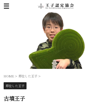
HOME
>
即位した王子
>
即位した王子
古墳王子