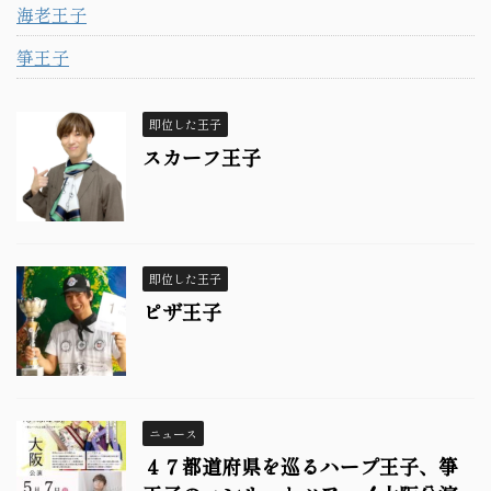
海老王子
箏王子
即位した王子
スカーフ王子
即位した王子
ピザ王子
ニュース
４７都道府県を巡るハープ王子、箏