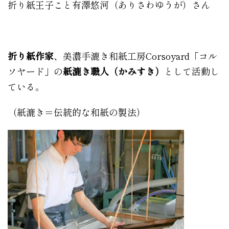
折り紙王子こと有澤悠河（ありさわゆうが）さん
折り紙作家
、美濃手漉き和紙工房
Corsoyard
「コル
ソヤード」の
紙漉き職人（かみすき）
として活動し
ている。
（紙漉き＝伝統的な和紙の製法）