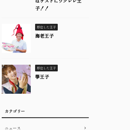
はゲストにウクレレ王
子！！
即位した王子
海老王子
即位した王子
箏王子
カテゴリー
ニュース