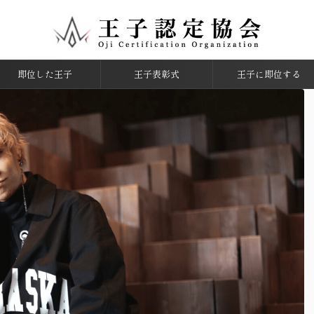
即位した王子
王子表彰式
王子に即位する