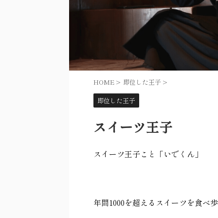
HOME
>
即位した王子
>
即位した王子
スイーツ王子
スイーツ王子こと「いでくん」
年間
1000
を超えるスイーツを食べ歩