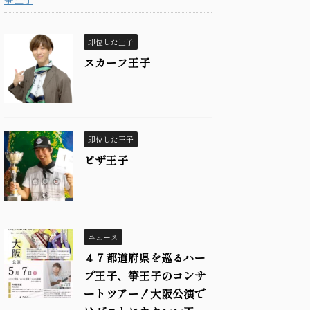
即位した王子
スカーフ王子
即位した王子
ピザ王子
ニュース
４７都道府県を巡るハー
プ王子、箏王子のコンサ
ートツアー！大阪公演で