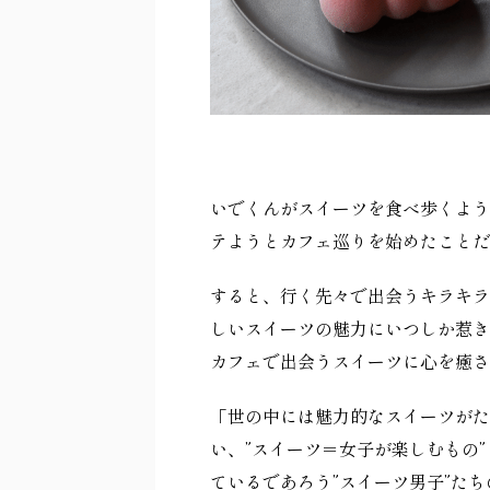
いでくんがスイーツを食べ歩くよう
テようとカフェ巡りを始めたことだ
すると、行く先々で出会うキラキラ
しいスイーツの魅力にいつしか惹き
カフェで出会うスイーツに心を癒さ
「世の中には魅力的なスイーツがた
い、
”
スイーツ＝女子が楽しむもの
”
ているであろう
”
スイーツ男子
”
たち