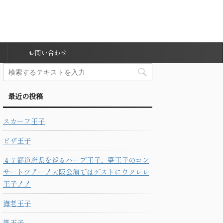
お問い合わせ
最近の投稿
スカーフ王子
ピザ王子
４７都道府県を巡るハープ王子、箏王子のコン
サートツアー！大阪公演ではゲストにウクレレ
王子！！
海老王子
箏王子